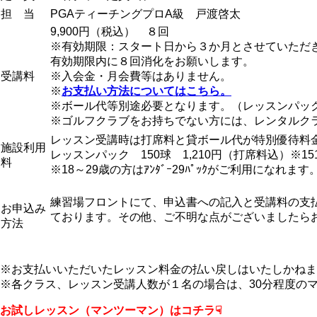
担 当
PGAティーチングプロA級 戸渡啓太
9,900円（税込） ８回
※有効期限：スタート日から３か月とさせていただ
有効期限内に８回消化をお願いします。
受講料
※入会金・月会費等はありません。
※
お支払い方法についてはこちら。
※ボール代等別途必要となります。（レッスンパッ
※ゴルフクラブをお持ちでない方には、レンタルク
レッスン受講時は打席料と貸ボール代が特別優待料
施設利用
レッスンパック 150球 1,210円（打席料込）※
料
※18～29歳の方はｱﾝﾀﾞｰ29ﾊﾟｯｸがご利用になれま
練習場フロントにて、申込書への記入と受講料の支
お申込み
ております。
その他、ご不明な点がございましたら
方法
※お支払いいただいたレッスン料金の払い戻しはいたしかねま
※各クラス、レッスン受講人数が１名の場合は、30分程度の
お試しレッスン（マンツーマン）はコチラ☟